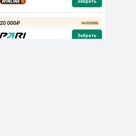
20 000₽
40 000₽
15 000₽
Промокоды