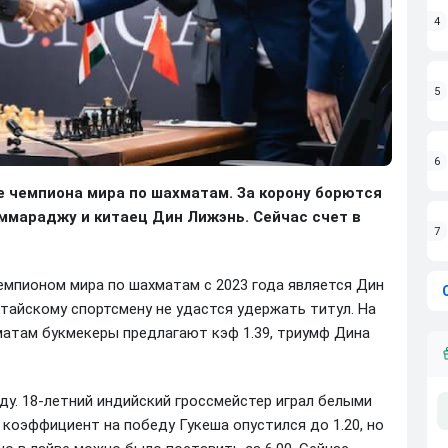
4
5
6
ие чемпиона мира по шахматам. За корону борются
ммараджу и китаец Дин Лижэнь. Сейчас счет в
7
мпионом мира по шахматам с 2023 года является Дин
итайскому спортсмену не удастся удержать титул. На
матам букмекеры предлагают кэф 1.39, триумф Дина
еду. 18-летний индийский гроссмейстер играл белыми
 коэффициент на победу Гукеша опустился до 1.20, но