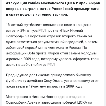
Атакующий хавбек московского ЦСКА Имран Фиров
впервые сыграл в матче Российской премьер-лиги
и сразу вошел в историю турнира.
18-летний футболист появился на поле в концовке
встречи 29-го тура РПЛ против «Пари Нижний
Новгород». За короткий отрезок второго тайма он
сумел отметиться результативной передачей, а затем
забил свой первый мяч в чемпионате России. По
информации Opta Sports, Фиров стал самым молодым
игроком с 2009 года, которому удалось оформить гол и
ассист в дебютной игре РПЛ.
Предыдущее достижение принадлежало бывшему
футболисту армейцев Секу Олисе, установившему этот
показатель в 19-летнем возрасте в 2009 году.
Матч прошел в Нижнем Новгороде на стадионе
Совкомбанк Арена и завершился победой ЦСКА со