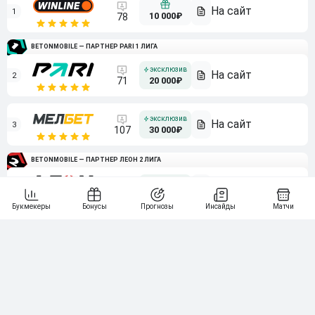
1
10 000₽
78
BETONMOBILE — ПАРТНЕР PARI 1 ЛИГА
2
71
20 000₽
3
107
30 000₽
BETONMOBILE — ПАРТНЕР ЛЕОН 2 ЛИГА
4
115
40 000₽
5
15 000₽
141
6
3 000₽
19