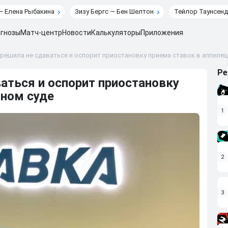
— Елена Рыбакина
Зизу Бергс — Бен Шелтон
Тейлор Таунсенд
гнозы
Матч-центр
Новости
Калькуляторы
Приложения
решила не сдаваться и оспорит приостановку приема ставок в аппеля
Ре
аться и оспорит приостановку
нном суде
1
2
3