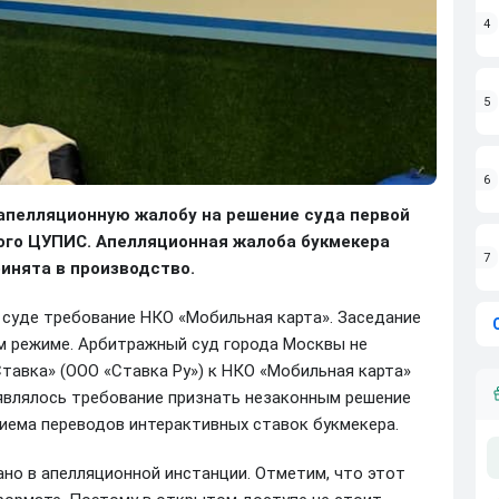
4
5
6
 апелляционную жалобу на решение суда первой
ного ЦУПИС. Апелляционная жалоба букмекера
7
ринята в производство.
в суде требование НКО «Мобильная карта». Заседание
м режиме. Арбитражный суд города Москвы не
тавка» (ООО «Ставка Ру») к НКО «Мобильная карта»
являлось требование признать незаконным решение
иема переводов интерактивных ставок букмекера.
но в апелляционной инстанции. Отметим, что этот