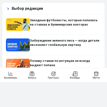
Выбор редакции
Звездные футболисты, которые попались
на ставках в букмекерских конторах
Заблуждение зеленого леса — когда детали
заслоняют глобальную картину
Почему ставки по интуиции не всегда
выдают попана
Почему в названии многих букмекеров есть
число 88
Как букмекеры получают лайв со стадионов
и где их слабые места