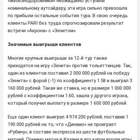
«железнодорожники» неожиданно уступили
номинальному аутсайдеру, эта игра сильно превзошла
по прибыли остальные события тура. В свою очередь
клиенты PARI без труда спрогнозировали результат
встречи «Акрона» с «Зенитом».
Значимые выигрыши клиентов
Многие крупные выигрыши за 12-й тур также
приходятся на игру «Зенита» против тольяттинцев. Так,
один из клиентов поставил 2 000 000 рублей на победу
«Зенита» с форой (-1) по коэффициенту 1.58 и выиграл 3
160 000 рублей. Такая же ставка, но в размере 1 000 000
рублей с коэффициентом 1.60, зашла у другого игрока,
который получил выплату в размере 1 600 000 рублей.
Еще один клиент выиграл 4 974 200 рублей, поставив 1
190 000 рублей на то, что «Динамо» не проиграет
«Рубину», в составе экспресса из шести футбольных
матчей. Помимо матча в Казани в его купон вошли игры