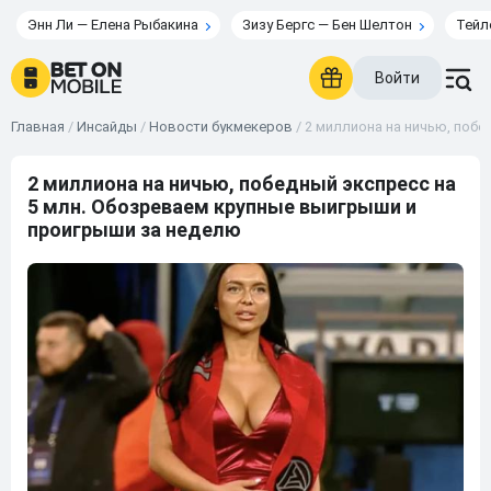
Энн Ли — Елена Рыбакина
Зизу Бергс — Бен Шелтон
Тейл
Войти
Главная
/
Инсайды
/
Новости букмекеров
/
2 миллиона на ничью, поб
2 миллиона на ничью, победный экспресс на
5 млн. Обозреваем крупные выигрыши и
проигрыши за неделю