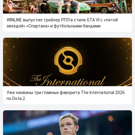
WINLINE выпустил трейлер РПЛ в стиле GTA VI с «пятой
звездой» «Спартака» и футбольными бандами
Уже названы три главных фаворита The International 2026
по Dota 2