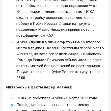
пять побед и потерпели одно поражение — от
«Краснодара» с минимальным счетом. ЦСКА
входит в тройку основных претендентов на
победу в Кубке России. Ставки на триумф
подопечных Марко Николича принимаются с
коэффициентом 7.50.
«Рубин» прошел в плей-офф турнира со второго
места в группе D. Казанцы уступили первое место
«Зенита», но зато опередили «Акрон» и «Факел».
Команда Рашида Рахимова сейчас идет на серии
из пяти матчей без поражений во всех турнирах.
Триумф казанцев в Кубке России котируется за
25.00.
Интересные факты перед матчем:
ЦСКА не побеждал «Рубин» с марта 2022 года
Последние четыре очные встречи между
командами завершились ничейным результатом