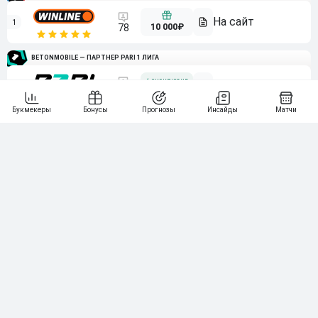
1
10 000₽
78
BETONMOBILE — ПАРТНЕР PARI 1 ЛИГА
2
71
20 000₽
3
107
30 000₽
BETONMOBILE — ПАРТНЕР ЛЕОН 2 ЛИГА
4
115
40 000₽
5
15 000₽
141
6
3 000₽
19