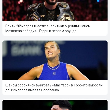
Почти 20% вероятности: аналитики оценили шансы
Махачева победить Гэрри в первом раунде
Шансы россиянок выиграть «Мастерс» в Торонто выросли
до 12% после вылета Соболенко