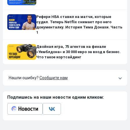
Рефери НБА ставил на матчи, которые
судил. Теперь Netflix снимает про него
документалку. История Тима Донахи. Часть
1
Двойная игра, 75 агентов на финале
«Уимблдона» и 30 000 евро за вход в бизнес.
Что такое кортсайдинг
Нашли ошибку?
Сообщите нам
Подпишись на наши новости одним кликом: