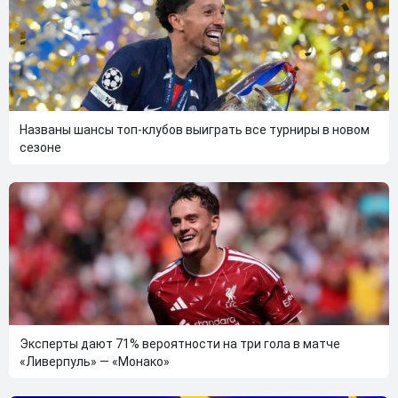
Названы шансы топ-клубов выиграть все турниры в новом
сезоне
Эксперты дают 71% вероятности на три гола в матче
«Ливерпуль» — «Монако»