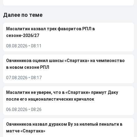
Далее по теме
Масалитин назвал трех фаворитов РПЛ в
сезоне-2026/27
08.08.2026
•
08:11
Овчинников оценил шансы «Спартака» на чемпионство
в новом сезоне РПЛ
07.08.2026
•
08:17
Масалитин не уверен, что в «Спартаке» примут Даку
после его националистических кричалок
06.08.2026
•
08:26
Овчинников назвал дураком Ву за нелепый пенальти в
матче «Спартака»