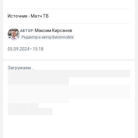
Источник - Матч ТВ
Максим Кирсанов
АВТОР:
Редактор и автор Betonmobile
05.09.2024 • 15:18