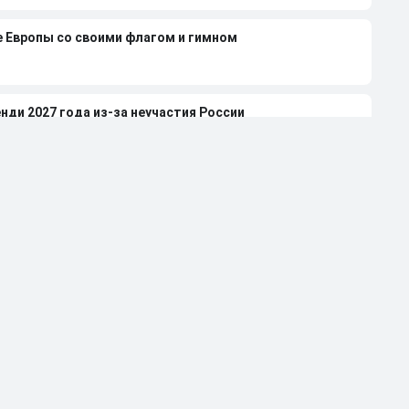
е Европы со своими флагом и гимном
нди 2027 года из-за неучастия России
леной Вяльбе и Дмитрием Свищевым