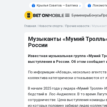
Крылья Советов — Балтика
Локомоти
Букмекеры
Бонусы
Про
Главная
/
Новости спорта
/
Прочие новости
/
Музыканты
Музыканты «Мумий Тролль» 
России
Известная музыкальная группа «Мумий Тр
выступления в России. Об этом сообщает 
По информации «Абзаца», несколько агентств 
коллектива категорически отказываются от 
В начале 2025 года у лидера «Мумий Тролля» 
бедствий в Лос-Анджелесе. В то время Лагут
сотрудничестве. Цена выступления команды в
из которых половину забирал лидер коллектив