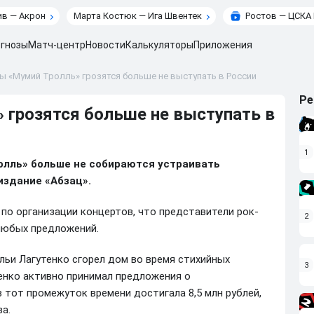
в — Акрон
Марта Костюк — Ига Швентек
Ростов — ЦСКА
гнозы
Матч-центр
Новости
Калькуляторы
Приложения
 «Мумий Тролль» грозятся больше не выступать в России
Ре
грозятся больше не выступать в
1
олль» больше не собираются устраивать
издание «Абзац».
по организации концертов, что представители рок-
2
любых предложений.
Ильи Лагутенко сгорел дом во время стихийных
3
енко активно принимал предложения о
 тот промежуток времени достигала 8,5 млн рублей,
а.