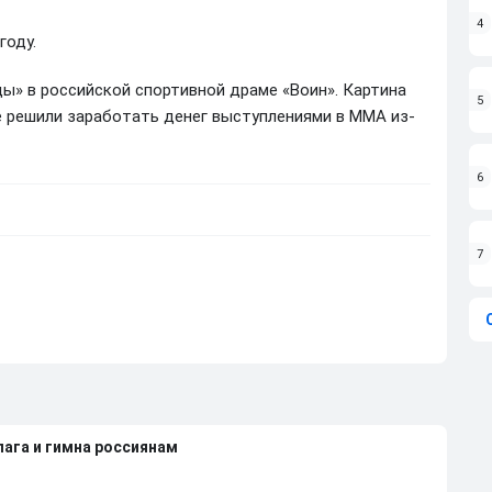
4
году.
ды» в российской спортивной драме «Воин». Картина
5
е решили заработать денег выступлениями в ММА из-
6
7
лага и гимна россиянам