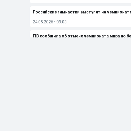
Российские гимнастки выступят на чемпионат
24.05.2026
•
09:03
FIB сообщила об отмене чемпионата мира по бе
23.05.2026
•
08:14
Дмитрий Губерниев подвел итоги встречи с Е
20.05.2026
•
12:55
Больше новостей
Выбор редакции