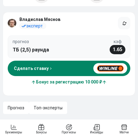
Владислав Мяснов
эксперт
прогноз
кэф
1.65
ТБ (2,5) раунда
Сделать ставку
Бонус за регистрацию 10 000 ₽
Прогноз
Топ-эксперты
На турнире ACA 191 в Краснодаре в тяжелом весе
встретятся Адам Богатырев и Клидсон Абреу.