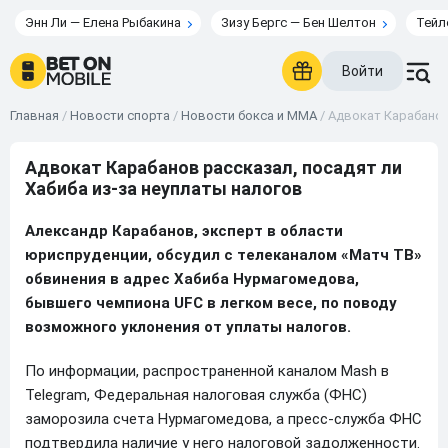
Энн Ли — Елена Рыбакина
Зизу Бергс — Бен Шелтон
Тейл
Войти
Главная
/
Новости спорта
/
Новости бокса и ММА
/
Адвокат Карабанов
Адвокат Карабанов рассказал, посадят ли
Хабиба из-за неуплаты налогов
Александр Карабанов, эксперт в области
юриспруденции, обсудил с телеканалом «Матч ТВ»
обвинения в адрес Хабиба Нурмагомедова,
бывшего чемпиона UFC в легком весе, по поводу
возможного уклонения от уплаты налогов.
По информации, распространенной каналом Mash в
Telegram, Федеральная налоговая служба (ФНС)
заморозила счета Нурмагомедова, а пресс-служба ФНС
подтвердила наличие у него налоговой задолженности.