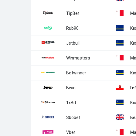
TipBet
Ма
Rub90
Кю
Jetbull
Кю
Winmasters
Ма
Betwinner
Кю
Bwin
Ги
1xBit
Кю
Sbobet
Ве
Vbet
Ма