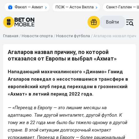
Факел — Ахмат
ПСЖ — Астон Вилла
Санкт-Галлен — 
Войти
Главная
/
Новости спорта
/
Новости футбола
/
Агаларов назвал причи
Агаларов назвал причину, по которой
отказался от Европы и выбрал «Ахмат»
Нападающий махачкалинского «Динамо» Гамид
Агаларов поведал о несостоявшемся трансфере в
европейский клуб перед переходом в грозненский
«Ахмат» в летний период 2022 года.
— «Переезд в Европу — это лишние месяцы на
адаптацию. Там другой менталитет, другой футбол. К
тому же в 22 года мне было бы тяжело одному в другой
стране. В этой ситуации долгосрочный контракт
успокаивает. Переезд в Европу — более рациональный