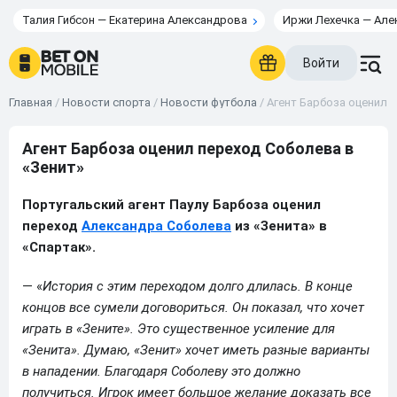
Талия Гибсон — Екатерина Александрова
Иржи Лехечка — Але
Войти
Главная
/
Новости спорта
/
Новости футбола
/
Агент Барбоза оценил 
Агент Барбоза оценил переход Соболева в
«Зенит»
Португальский агент Паулу Барбоза оценил
переход
Александра Соболева
из «Зенита» в
«Спартак».
— «
История с этим переходом долго длилась. В конце
концов все сумели договориться. Он показал, что хочет
играть в «Зените». Это существенное усиление для
«Зенита». Думаю, «Зенит» хочет иметь разные варианты
в нападении. Благодаря Соболеву это должно
получиться. Игрок имеет большое желание доказать все