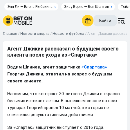
Энн Ли — Елена Рыбакина
Зизу Бергс — Бен Шелтон
Тейл
Войти
Главная
/
Новости спорта
/
Новости футбола
/
Агент Джикии рассказал
Агент Джикии рассказал о будущем своего
клиента после ухода из «Спартака»
Вадим Шпинев, агент защитника
«Спартака»
Георгия Джикии, ответил на вопрос о будущем
своего клиента.
Напомним, что контракт 30-летнего Джикии с «красно-
белыми» истекает летом. В нынешнем сезоне во всех
турнирах Георгий провел 10 матчей, в которых не
отметился результативными действиями.
За «Спартак» защитник выступает с 2016 года.