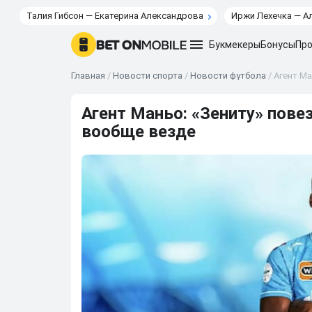
Талия Гибсон — Екатерина Александрова
Иржи Лехечка — А
Букмекеры
Бонусы
Про
Главная
/
Новости спорта
/
Новости футбола
/
Агент М
Агент Маньо: «Зениту» пов
вообще везде