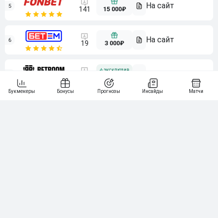
5
15 000₽
141
6
3 000₽
19
7
64
10 000₽
Смотреть всех