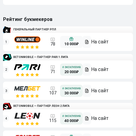
Рейтинг букмекеров
ГЕНЕРАЛЬНЫЙ ПАРТНЕР РПЛ
1
10 000₽
78
BETONMOBILE — ПАРТНЕР PARI 1 ЛИГА
2
71
20 000₽
3
107
30 000₽
BETONMOBILE — ПАРТНЕР ЛЕОН 2 ЛИГА
4
115
40 000₽