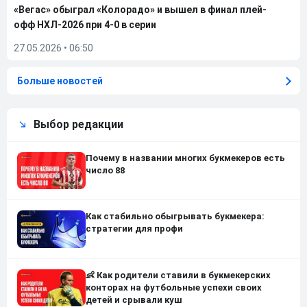
«Вегас» обыграл «Колорадо» и вышел в финал плей-
офф НХЛ-2026 при 4-0 в серии
27.05.2026
•
06:50
Больше новостей
Выбор редакции
Почему в названии многих букмекеров есть
число 88
Как стабильно обыгрывать букмекера:
стратегии для профи
👶 Как родители ставили в букмекерских
конторах на футбольные успехи своих
детей и срывали куш