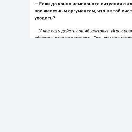
— Если до конца чемпионата ситуация с «д
вас железным аргументом, что в этой сис
уходить?
— У нас есть действующий контракт. Игрок уваж
обязательства по контракту. Есть сумма отсту
воспользоваться из Европы — будем обсуждать
прибавлять. Работа, работа и еще раз работа на
разговоре с корреспондентом Александром 
Александр Гордополов
АВТОР:
Автор и корреспондент Betonmobile
19.04.2026 • 21:57
Константин Тюкавин
ФК Динамо Москва
Далее по теме
Овчинников оценил шансы «Спартака» на чемп