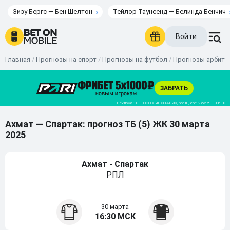
Зизу Бергс — Бен Шелтон
Тейлор Таунсенд — Белинда Бенчич
Войти
Главная
/
Прогнозы на спорт
/
Прогнозы на футбол
/
Прогнозы арбитр
Ахмат — Спартак: прогноз ТБ (5) ЖК 30 марта
2025
Ахмат - Спартак
РПЛ
30 марта
16:30 МСК