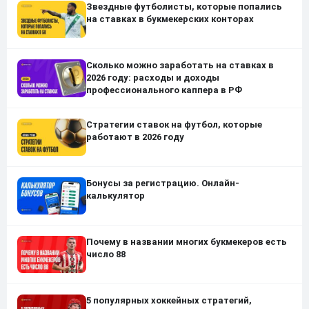
Звездные футболисты, которые попались
на ставках в букмекерских конторах
Сколько можно заработать на ставках в
2026 году: расходы и доходы
профессионального каппера в РФ
Стратегии ставок на футбол, которые
работают в 2026 году
Бонусы за регистрацию. Онлайн-
калькулятор
Почему в названии многих букмекеров есть
число 88
5 популярных хоккейных стратегий,