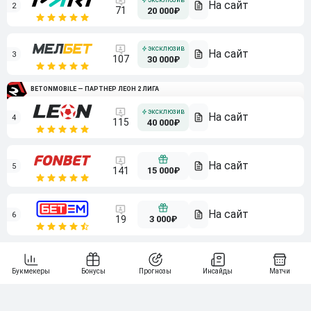
2
71
20 000₽
3
107
30 000₽
BETONMOBILE — ПАРТНЕР ЛЕОН 2 ЛИГА
4
115
40 000₽
5
15 000₽
141
6
3 000₽
19
7
64
10 000₽
Смотреть всех