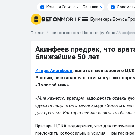
Крылья Советов — Балтика
Локомоти
Букмекеры
Бонусы
Про
Главная
/
Новости спорта
/
Новости футбола
/
Акинфеев
Акинфеев предрек, что врат
ближайшие 50 лет
Игорь Акинфеев
, капитан московского ЦС
России, высказался о том, могут ли сов
«Золотой мяч».
«Мне кажется, вратарю надо делать отдельную 
сделать надо что‑то такое вроде «Золотого мя
для вратаря. Вратарю сейчас выиграть обычны
Вратарь ЦСКА подчеркнул, что для получени
приложить колоссальные усилия — вытаскиват