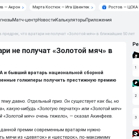
в — Акрон
Марта Костюк — Ига Швентек
Ростов — ЦСКА
гнозы
Матч-центр
Новости
Калькуляторы
Приложения
 предрек, что вратари не получат «Золотой мяч» в ближайшие 50 лет
Ре
ари не получат «Золотой мяч» в
1
КА и бывший вратарь национальной сборной
ременные голкиперы получить престижную премию
2
тему давно. Отдельный приз. Он существует как бы, но
ча», какую‑нибудь «Золотую перчатку» или «Золотой мяч»
й «Золотой мяч» очень тяжело», —
сказал Акинфеев.
3
я данной премии современным вратарям нужно
ь мячи из «девяток» и «шестерок», по-максимуму