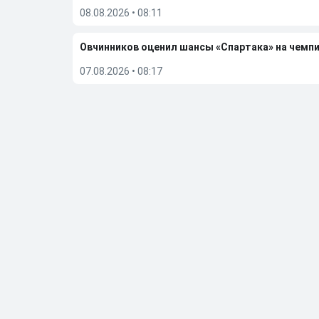
08.08.2026
•
08:11
Овчинников оценил шансы «Спартака» на чемп
07.08.2026
•
08:17
Масалитин не уверен, что в «Спартаке» примут
06.08.2026
•
08:26
Овчинников назвал дураком Ву за нелепый пена
04.08.2026
•
08:29
Больше новостей
Выбор редакции