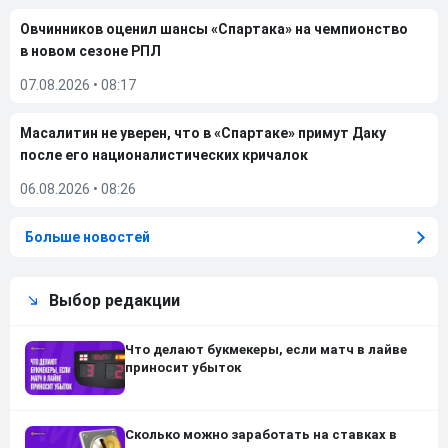
Овчинников оценил шансы «Спартака» на чемпионство
в новом сезоне РПЛ
07.08.2026
•
08:17
Масалитин не уверен, что в «Спартаке» примут Даку
после его националистических кричалок
06.08.2026
•
08:26
Больше новостей
Выбор редакции
Что делают букмекеры, если матч в лайве
приносит убыток
Сколько можно заработать на ставках в