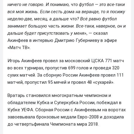
ничего не говорю. И понимаю, что футбол — это все‑таки
вся моя жизнь. Если сесть дома на веранде, то я посижу
неделю‑две, месяц, а дальше что? Всё равно футбол
занимает большую часть жизни. Все‑таки, наверное, он и
дальше будет присутствовать у меня»
, — сказал
Акинфеев в интервью Дмитрию Губерниеву в эфире
«Матч ТВ».
Игорь Акинфеев провел за московский ЦСКА 771 матч
во всех турнирах, пропустив 699 голов и проведя 320
сухих матчей. За сборную России Акинфеев провел 111
матчей, пропустил 95 мячей и провел 48 «сухарей».
Вратарь становился многократным чемпионом и
обладателем Кубка и Суперкубка России, побеждал в
Кубке УЕФА. Сборная России с Акинфеевым на воротах
завоевывала бронзовые медали Евро-2008 и доходила
до четвертьфинала Чемпионата мира 2018.