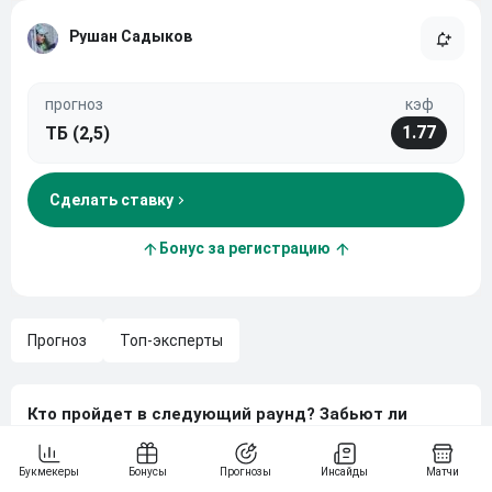
Рушан Садыков
прогноз
кэф
1.77
ТБ (2,5)
Сделать ставку
Бонус за регистрацию
Прогноз
Топ-эксперты
Кто пройдет в следующий раунд? Забьют ли
команды более двух мячей? «Акрон» принимает
«Спартак» в рамках Кубка России Пути Регионов,