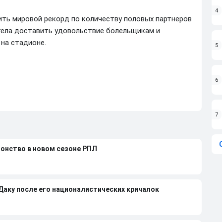
4
вить мировой рекорд по количеству половых партнеров
отела доставить удовольствие болельщикам и
на стадионе.
5
6
7
ионство в новом сезоне РПЛ
 Даку после его националистических кричалок