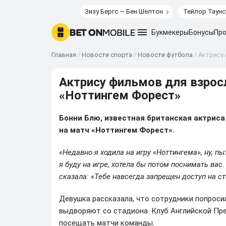
Зизу Бергс — Бен Шелтон
Тейлор Таунс
Букмекеры
Бонусы
Про
Главная
/
Новости спорта
/
Новости футбола
/
Актрису 
Актрису фильмов для взросл
«Ноттингем Форест»
Бонни Блю, известная британская актриса 
на матч «Ноттингем Форест».
«Недавно я ходила на игру «Ноттингема», ну, пы
я буду на игре, хотела бы потом поснимать вас
сказала: «Тебе навсегда запрещен доступ на ст
Девушка рассказала, что сотрудники попросил
выдворяют со стадиона. Клуб Английской Пре
посещать матчи команды.