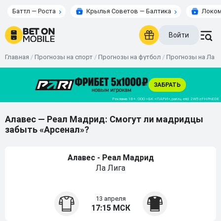
Баттл — Роста
Крылья Советов — Балтика
Локом
Войти
Главная
/
Прогнозы на спорт
/
Прогнозы на футбол
/
Прогнозы на Ла Л
Алавес — Реал Мадрид: Смогут ли мадридцы
забыть «Арсенал»?
Алавес - Реал Мадрид
Ла Лига
13 апреля
17:15 МСК