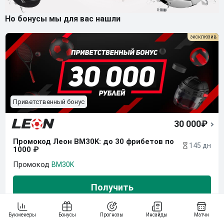
Но бонусы мы для вас нашли
Приветственный бонус
30 000₽
Промокод Леон BM30K: до 30 фрибетов по 
145 дн
1000 ₽
BM30K
Получить