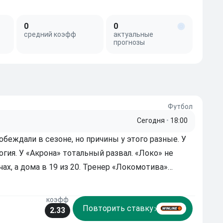
0
0
средний коэфф
актуальные
прогнозы
Футбол
Сегодня
•
18:00
беждали в сезоне, но причины у этого разные. У
гия. У «Акрона» тотальный развал. «Локо» не
ах, а дома в 19 из 20. Тренер «Локомотива»
ь очки и перестраивать игру. В такой ситуации
коэфф
Повторить ставку
2.33