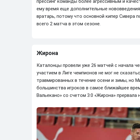
прессинг команды более агрессивным и качес
ему время еще дополнительные нововведения
вратарь, потому что основной кипер Сивера п
всего 2 матча в этом сезоне.
Жирона
Каталонцы провели уже 26 матчей с начала че
участием в Лиге чемпионов не мог не сказатьс
травмированных в течение осени и зимы, но 
большинства игроков в самое ближайшее вре
Вальекано» со счетом 3:0 «Жирона» прервала 