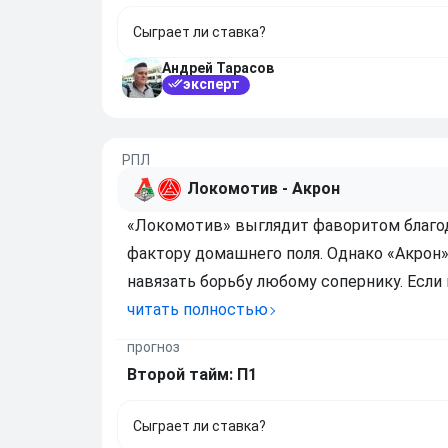
Сыграет ли ставка?
Андрей Тарасов
эксперт
РПЛ
Локомотив - Акрон
«Локомотив» выглядит фаворитом благод
фактору домашнего поля. Однако «Акрон»
навязать борьбу любому сопернику. Если
может получиться гораздо более напря
читать полностью
расклады. Тем не менее на дли
прогноз
Второй тайм: П1
Сыграет ли ставка?