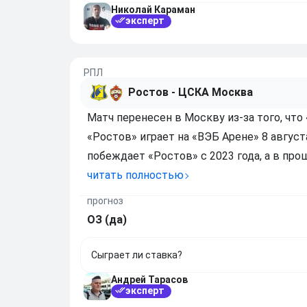
Николай Караман
эксперт
РПЛ
Ростов - ЦСКА Москва
Матч перенесен в Москву из-за того, что
«Ростов» играет на «ВЭБ Арене» 8 август
побеждает «Ростов» с 2023 года, а в про
лишь 1 очко. При этом армейцы фавориты
читать полностью
2.5 кэф очень хо
прогноз
ОЗ (да)
Сыграет ли ставка?
Андрей Тарасов
эксперт