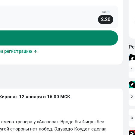
кэф
2.20
Ре
за регистрацию
1
Жирона» 12 января в 16:00 МСК.
2
3
смена тренера у «Алавеса». Вроде бы 4 игры без
ругой стороны нет побед. Эдуардо Коудет сделал