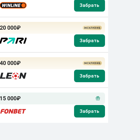
20 000₽
40 000₽
15 000₽