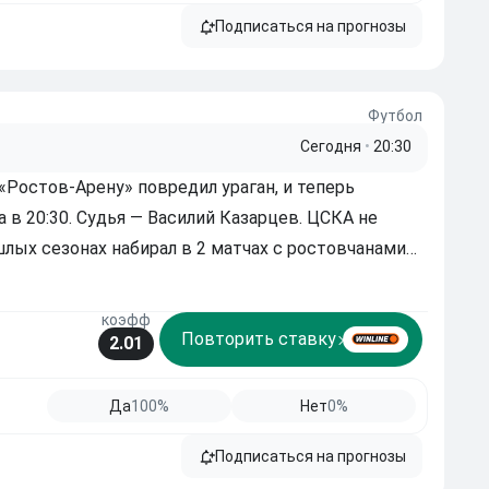
Подписаться на прогнозы
Футбол
Сегодня
•
20:30
 «Ростов-Арену» повредил ураган, и теперь
а в 20:30. Судья — Василий Казарцев. ЦСКА не
шлых сезонах набирал в 2 матчах с ростовчанами
, но без особой уверенности. На тотал больше
коэфф
Повторить ставку
2.01
Да
100%
Нет
0%
Подписаться на прогнозы