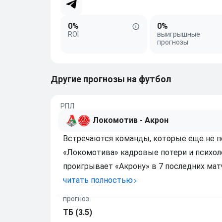
0%
0%
ROI
выигрышные
прогнозы
другие прогнозы на футбол
РПЛ
Локомотив - Акрон
Встречаются команды, которые еще не по
«Локомотива» кадровые потери и психоло
проигрывает «Акрону» в 7 последних матч
Галактионов признает, что нужно набират
читать полностью
«железнодорожник
прогноз
ТБ (3.5)