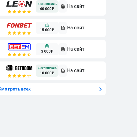
40 000₽
15 000₽
3 000₽
10 000₽
Смотреть всех