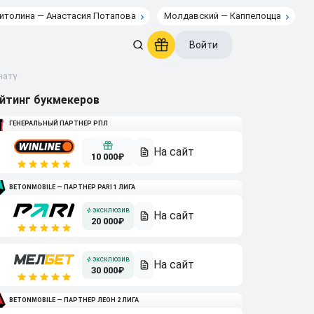
итолина — Анастасия Потапова
Молдавский — Каппелоцца
Войти
нату
йтинг букмекеров
ГЕНЕРАЛЬНЫЙ ПАРТНЕР РПЛ
10 000₽
BETONMOBILE — ПАРТНЕР PARI 1 ЛИГА
20 000₽
30 000₽
BETONMOBILE — ПАРТНЕР ЛЕОН 2 ЛИГА