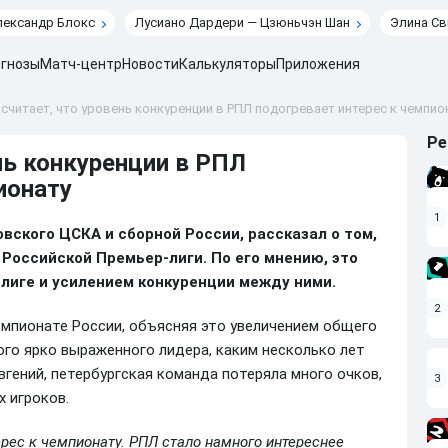
лександр Блокс
Лусиано Дардери — Цзюньчэн Шан
Элина Св
гнозы
Матч-центр
Новости
Калькуляторы
Приложения
считает, что уровень конкуренции в РПЛ подогревает интерес к чемпио
Ре
нь конкуренции в РПЛ
ионату
1
вского ЦСКА и сборной России, рассказал о том,
Российской Премьер-лиги. По его мнению, это
лиге и усилением конкуренции между ними.
2
емпионате России, объясняя это увеличением общего
кого ярко выраженного лидера, каким несколько лет
вгений, петербургская команда потеряла много очков,
3
 игроков.
ерес к чемпионату. РПЛ стало намного интереснее