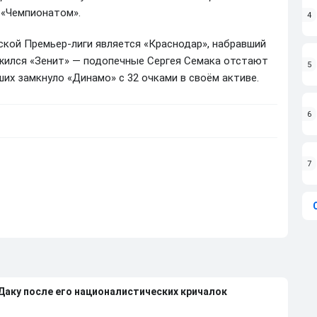
 «Чемпионатом».
4
кой Премьер-лиги является «Краснодар», набравший
ожился «Зенит» — подопечные Сергея Семака отстают
5
ших замкнуло «Динамо» с 32 очками в своём активе.
6
7
 Даку после его националистических кричалок