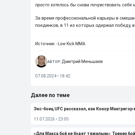
просто хотелось бы снова почувствовать себя 
За время профессиональной карьеры в смешан
поединков, в 11 из которых одержал победу, 
Источник - Low Kick MMA
Дмитрий Меньшаев
АВТОР:
07.08.2024 • 18:42
Далее по теме
Экс-боец UFC рассказал, как Конор Макгрегор
11.07.2026
•
23:05
«Для Макса бой не будет тяжелым»: Тренер бо