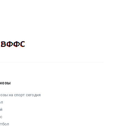
нозы
озы на спорт сегодня
ол
ей
с
етбол