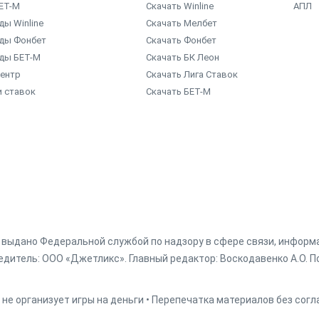
ЕТ-М
Скачать Winline
АПЛ
ы Winline
Скачать Мелбет
ды Фонбет
Скачать Фонбет
ды БЕТ-М
Скачать БК Леон
центр
Скачать Лига Ставок
и ставок
Скачать БЕТ-М
г. выдано Федеральной службой по надзору в сфере связи, инфор
дитель: ООО «Джетликс». Главный редактор: Воскодавенко А.О. По
 не организует игры на деньги • Перепечатка материалов без сог