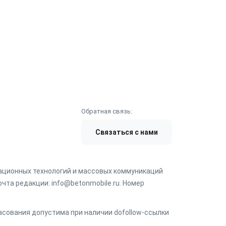
Обратная связь:
Связаться с нами
мационных технологий и массовых коммуникаций
чта редакции: info@betonmobile.ru. Номер
ласования допустима при наличии dofollow-ссылки