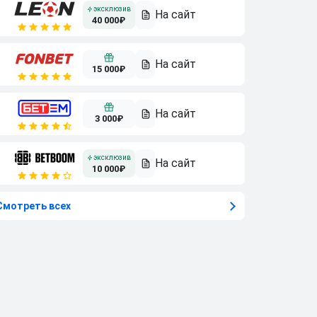
40 000₽
15 000₽
3 000₽
10 000₽
Смотреть всех