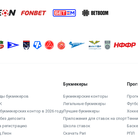
Букмекеры
Прог
ды букмекеров
Букмекерские конторы
Прогн
К
Легальные букмекеры
Футб
букмекерских контор в 2026 году
Лучшие букмекеры
Хокк
без депозита
Приложения для ставок на спорт
Тенни
а регистрацию
Школа ставок
Баск
д Леон
Скачать Pari
РПЛ