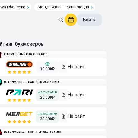
Жуан Фонсека
Молдавский — Каппелоцца
Войти
йтинг букмекеров
ГЕНЕРАЛЬНЫЙ ПАРТНЕР РПЛ
10 000₽
BETONMOBILE — ПАРТНЕР PARI 1 ЛИГА
20 000₽
30 000₽
BETONMOBILE — ПАРТНЕР ЛЕОН 2 ЛИГА