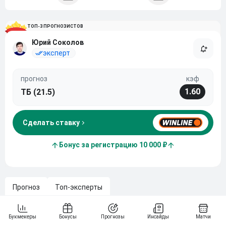
ТОП-3 ПРОГНОЗИСТОВ
Юрий Соколов
эксперт
прогноз
кэф
1.60
ТБ (21.5)
Сделать ставку
Бонус за регистрацию 10 000 ₽
Прогноз
Топ-эксперты
Александар Вукич встретится с Давидом Гоффеном в