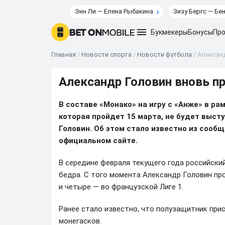
Энн Ли — Елена Рыбакина
Зизу Бергс — Бе
Букмекеры
Бонусы
Про
Главная
/
Новости спорта
/
Новости футбола
/
Алексан
Александр Головин вновь п
В составе «Монако» на игру с «Анже» в ра
которая пройдет 15 марта, не будет выст
Головин. Об этом стало известно из сооб
официальном сайте.
В середине февраля текущего года российск
бедра. С того момента Александр Головин про
и четыре — во французской Лиге 1.
Ранее стало известно, что полузащитник при
монегасков.