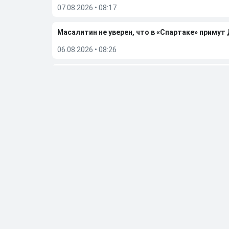
07.08.2026
•
08:17
Масалитин не уверен, что в «Спартаке» примут
06.08.2026
•
08:26
Овчинников назвал дураком Ву за нелепый пена
04.08.2026
•
08:29
«Это проблема вратаря и защитника». Лапочки
02.08.2026
•
23:19
Больше новостей
Выбор редакции