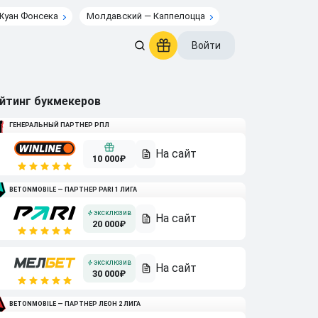
Жуан Фонсека
Молдавский — Каппелоцца
Войти
йтинг букмекеров
ГЕНЕРАЛЬНЫЙ ПАРТНЕР РПЛ
10 000₽
BETONMOBILE — ПАРТНЕР PARI 1 ЛИГА
20 000₽
30 000₽
BETONMOBILE — ПАРТНЕР ЛЕОН 2 ЛИГА