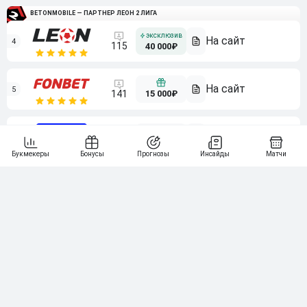
BETONMOBILE — ПАРТНЕР ЛЕОН 2 ЛИГА
4
115
40 000₽
5
15 000₽
141
6
3 000₽
19
7
64
10 000₽
Смотреть всех