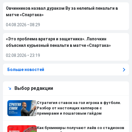
Овчинников назвал дураком Ву за нелепый пенальти в
матче «Спартака»
04.08.2026
•
08:29
«Это проблема вратаря и защитника». Лапочкин
объяснил курьезный пенальти в матче «Спартака»
02.08.2026
•
23:19
Больше новостей
Выбор редакции
Стратегия ставок на гол игрока в футболе.
Разбор от настоящих капперов с
примерами и пошаговым гайдом
Как букмекеры получают лайв со стадионов