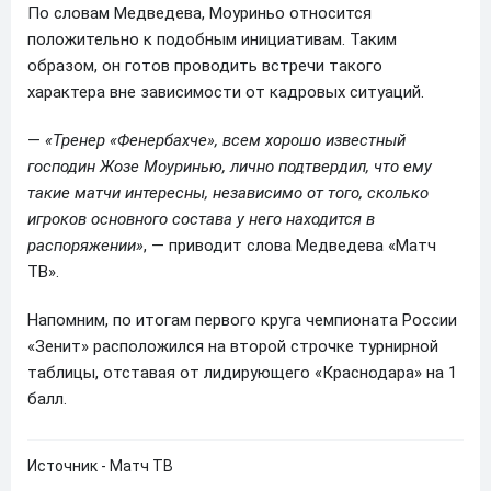
По словам Медведева, Моуриньо относится
положительно к подобным инициативам. Таким
образом, он готов проводить встречи такого
характера вне зависимости от кадровых ситуаций.
—
«Тренер «Фенербахче», всем хорошо известный
господин Жозе Моуринью, лично подтвердил, что ему
такие матчи интересны, независимо от того, сколько
игроков основного состава у него находится в
распоряжении»
, — приводит слова Медведева «Матч
ТВ».
Напомним, по итогам первого круга чемпионата России
«Зенит» расположился на второй строчке турнирной
таблицы, отставая от лидирующего «Краснодара» на 1
балл.
Источник - Матч ТВ