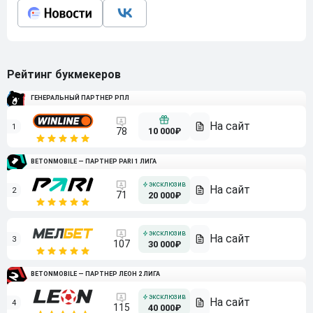
Рейтинг букмекеров
ГЕНЕРАЛЬНЫЙ ПАРТНЕР РПЛ
1
10 000₽
78
BETONMOBILE — ПАРТНЕР PARI 1 ЛИГА
2
71
20 000₽
3
107
30 000₽
BETONMOBILE — ПАРТНЕР ЛЕОН 2 ЛИГА
4
115
40 000₽