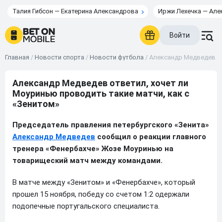
Талия Гибсон — Екатерина Александрова
Иржи Лехечка — Але
Войти
Главная
/
Новости спорта
/
Новости футбола
/
Александр Медведев от
Александр Медведев ответил, хочет ли
Моуринью проводить такие матчи, как с
«Зенитом»
Председатель правления петербургского «Зенита»
Александр Медведев
сообщил о реакции главного
тренера «Фенербахче» Жозе Моуринью на
товарищеский матч между командами.
В матче между «Зенитом» и «Фенербахче», который
прошел 15 ноября, победу со счетом 1:2 одержали
подопечные португальского специалиста.