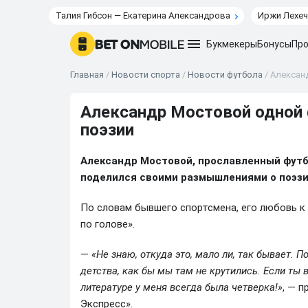
Талия Гибсон — Екатерина Александрова
Иржи Лехеч
Букмекеры
Бонусы
Про
Главная
/
Новости спорта
/
Новости футбола
/
Алексан
Александр Мостовой одной 
поэзии
Александр Мостовой, прославленный футб
поделился своими размышлениями о поэзи
По словам бывшего спортсмена, его любовь к 
по голове».
—
«Не знаю, откуда это, мало ли, так бывает. П
детства, как бы мы там не крутились. Если ты в
литературе у меня всегда была четверка!»
, — 
Экспресс».