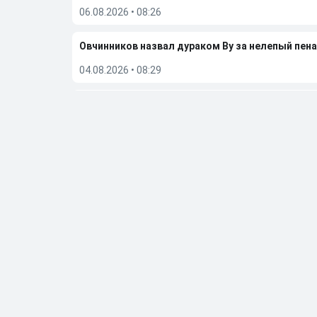
06.08.2026
•
08:26
Овчинников назвал дураком Ву за нелепый пена
04.08.2026
•
08:29
«Это проблема вратаря и защитника». Лапочки
02.08.2026
•
23:19
Гаджиев поделился ожиданиями от сезона-202
02.08.2026
•
07:49
Больше новостей
Выбор редакции