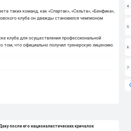
4
а таких команд, как «Спартак», «Сельта», «Бенфика»,
сковского клуба он дважды становился чемпионом
5
ске клуба для осуществления профессиональной
о том, что официально получил тренерскую лицензию.
6
7
 Даку после его националистических кричалок