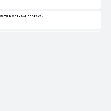
льти в матче «Спартака»
н объяснил курьезный пенальти в матче «Спартака»
6/27 в РПЛ