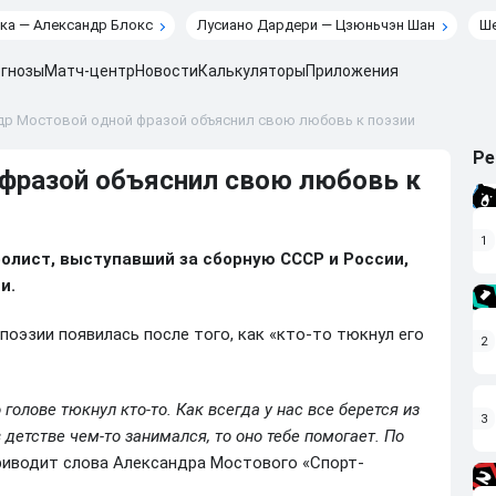
ка — Александр Блокс
Лусиано Дардери — Цзюньчэн Шан
Ше
гнозы
Матч-центр
Новости
Калькуляторы
Приложения
др Мостовой одной фразой объяснил свою любовь к поэзии
Ре
фразой объяснил свою любовь к
1
олист, выступавший за сборную СССР и России,
и.
поэзии появилась после того, как «кто-то тюкнул его
2
о голове тюкнул кто-то. Как всегда у нас все берется из
3
 детстве чем-то занимался, то оно тебе помогает. По
приводит слова Александра Мостового «Спорт-