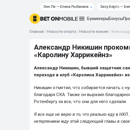
Энн Ли — Елена Рыбакина
Зизу Бергс — Бе
Букмекеры
Бонусы
Про
Главная
/
Новости спорта
/
Новости хоккея
/
Александр
Александр Никишин прокомм
«Каролину Харрикейнз»
Александр Никишин, бывший защитник сан
переходе в клуб «Каролина Харрикейнз» из
Никишин отметил, что собирается начать с ну
благодаря СКА. Также он выразил благодарнос
Ротенбергу за все, что они для него сделали.
Я все еще не верю в то, что реально еду в НХЛ.
нетерпением жду этой следующей главы в свое