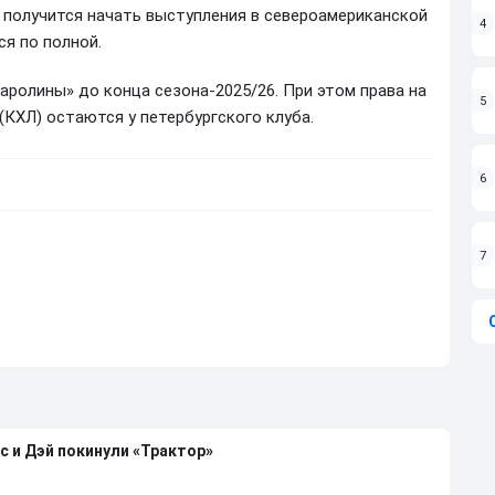
и получится начать выступления в североамериканской
4
я по полной.
аролины» до конца сезона-2025/26. При этом права на
5
(КХЛ) остаются у петербургского клуба.
6
7
с и Дэй покинули «Трактор»