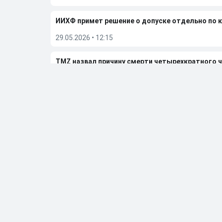
ИИХФ примет решение о допуске отдельно по 
29.05.2026
•
12:15
TMZ назвал причину смерти четырехкратного 
29.05.2026
•
11:31
«Вегас» обыграл «Колорадо» и вышел в финал п
27.05.2026
•
06:50
Больше новостей
Выбор редакции