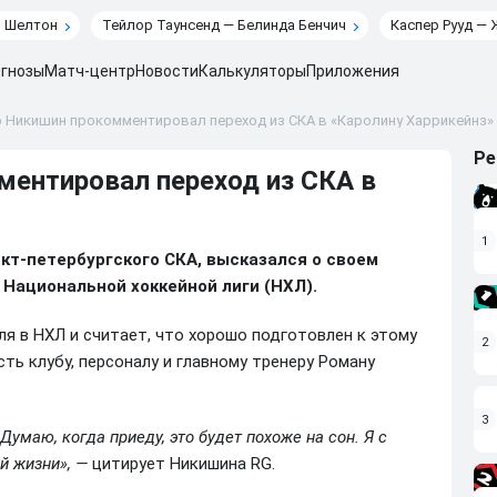
н Шелтон
Тейлор Таунсенд — Белинда Бенчич
Каспер Рууд — 
гнозы
Матч-центр
Новости
Калькуляторы
Приложения
 Никишин прокомментировал переход из СКА в «Каролину Харрикейнз»
Ре
ентировал переход из СКА в
1
кт-петербургского СКА, высказался о своем
 Национальной хоккейной лиги (НХЛ).
ля в НХЛ и считает, что хорошо подготовлен к этому
2
ть клубу, персоналу и главному тренеру Роману
3
 Думаю, когда приеду, это будет похоже на сон. Я с
й жизни», —
цитирует Никишина RG.