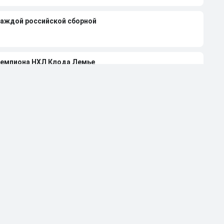
каждой российской сборной
чемпиона НХЛ Клода Лемье
лей-офф НХЛ-2026 при 4-0 в серии