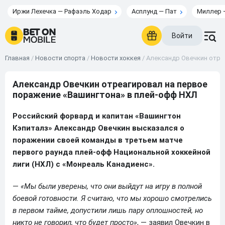
Иржи Лехечка — Рафаэль Ходар
Асплунд — Пат
Миллер 
Войти
Главная
/
Новости спорта
/
Новости хоккея
/
Александр Овечкин отре
Александр Овечкин отреагировал на первое
поражение «Вашингтона» в плей-офф НХЛ
Российский форвард и капитан «Вашингтон
Кэпиталз» Александр Овечкин высказался о
поражении своей команды в третьем матче
первого раунда плей-офф Национальной хоккейной
лиги (НХЛ) с «Монреаль Канадиенс».
—
«Мы были уверены, что они выйдут на игру в полной
боевой готовности. Я считаю, что мы хорошо смотрелись
в первом тайме, допустили лишь пару оплошностей, но
никто не говорил, что будет просто»
, — заявил Овечкин в