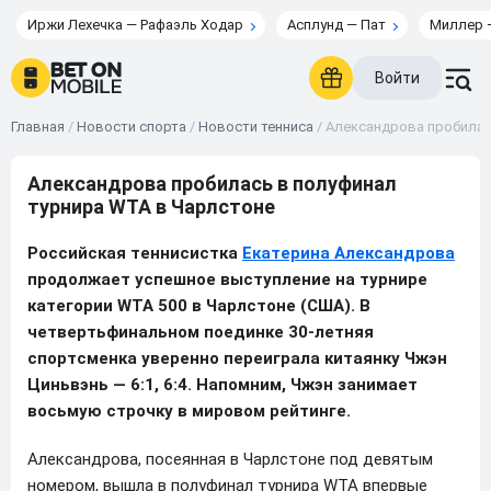
Иржи Лехечка — Рафаэль Ходар
Асплунд — Пат
Миллер 
Войти
Главная
/
Новости спорта
/
Новости тенниса
/
Александрова пробилас
Александрова пробилась в полуфинал
турнира WTA в Чарлстоне
Российская теннисистка
Екатерина Александрова
продолжает успешное выступление на турнире
категории WTA 500 в Чарлстоне (США). В
четвертьфинальном поединке 30-летняя
спортсменка уверенно переиграла китаянку Чжэн
Циньвэнь — 6:1, 6:4. Напомним, Чжэн занимает
восьмую строчку в мировом рейтинге.
Александрова, посеянная в Чарлстоне под девятым
номером, вышла в полуфинал турнира WTA впервые