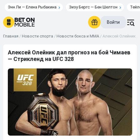
Энн Ли — Елена Рыбакина
Зизу Бергс — Бен Шелтон
Тейл
Войти
Главная
/
Новости спорта
/
Новости бокса и ММА
/
Алексей Олейник д
Алексей Олейник дал прогноз на бой Чимаев
— Стрикленд на UFC 328