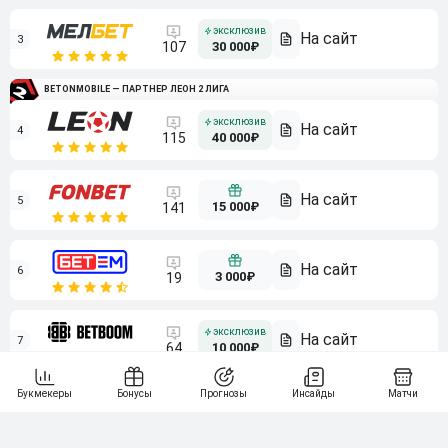
3
107
30 000₽
BETONMOBILE — ПАРТНЕР ЛЕОН 2 ЛИГА
4
115
40 000₽
5
15 000₽
141
6
3 000₽
19
7
64
10 000₽
Смотреть всех