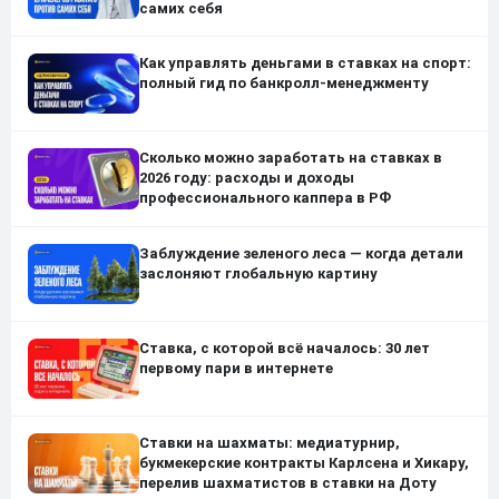
самих себя
Как управлять деньгами в ставках на спорт:
полный гид по банкролл-менеджменту
Сколько можно заработать на ставках в
2026 году: расходы и доходы
профессионального каппера в РФ
Заблуждение зеленого леса — когда детали
заслоняют глобальную картину
Ставка, с которой всё началось: 30 лет
первому пари в интернете
Ставки на шахматы: медиатурнир,
букмекерские контракты Карлсена и Хикару,
перелив шахматистов в ставки на Доту