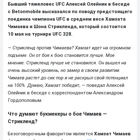
Бывший тяжеловес UFC Алексей Олейник в беседе
с Betonmobile высказался по поводу предстоящего
поединка чемпиона UFC в среднем весе Хамзата
Чимаева и Шона Стрикленда, который состоится
10 мая на турнире UFC 328.
— Стрикленд против Чимаева? Хамзат идет на огромном
подъеме. Он от боя к бою становится лучше. Мое
мнение: Стрикленд лучше не становился. Он вышел на
очень высокий уровень, но замер в своем развитии.
Чимаев растет до сих пор и не раскрыл свой потенциал
на 100%. Думаю, Хамзат победит
, — поведал Алексей
Олейник в беседе с корреспондентом Александром
Гордополовым.
Что думают букмекеры о бое Чимаев —
Стрикленд?
Безоговорочным фаворитом является
Хамзат Чимаев
.