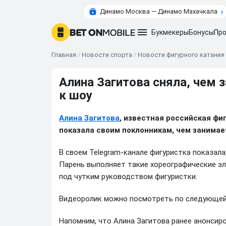
Динамо Москва — Динамо Махачкала
Букмекеры
Бонусы
Про
Главная
/
Новости спорта
/
Новости фигурного катания
Алина Загитова сняла, чем 
к шоу
Алина Загитова
, известная российская фи
показала своим поклонникам, чем занимае
В своем Telegram-канале фигуристка показала
Парень выполняет такие хореографические эле
под чутким руководством фигуристки.
Видеоролик можно посмотреть по следующе
Напомним, что Алина Загитова ранее анонсир