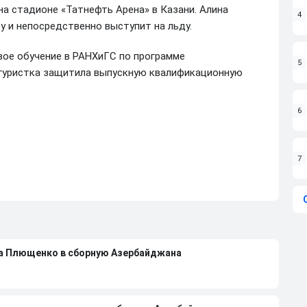
на стадионе «Татнефть Арена» в Казани. Алина
4
у и непосредственно выступит на льду.
свое обучение в РАНХиГС по программе
5
игуристка защитила выпускную квалификационную
6
7
на Плющенко в сборную Азербайджана