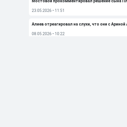
Мостовой прокомментировал решение сына П
23.05.2026
•
11:51
Алиев отреагировал на слухи, что они с Ариной
08.05.2026
•
10:22
Бывшую фигуристку чемпионку ОИ Дюамель от
05.05.2026
•
20:27
Больше новостей
Выбор редакции