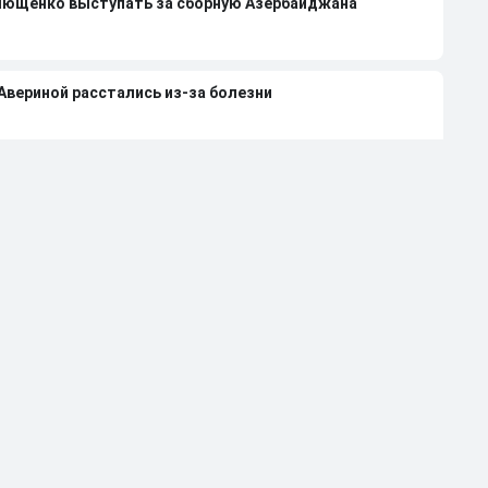
лющенко выступать за сборную Азербайджана
 Авериной расстались из-за болезни
странили от работы тренером за травлю