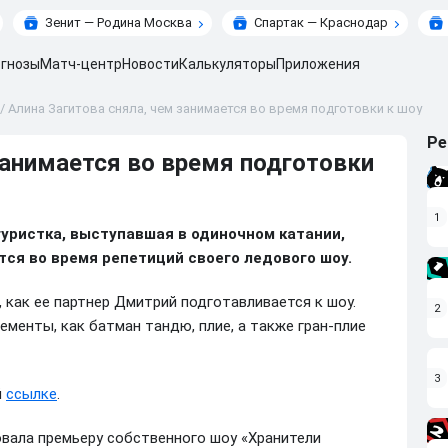
Зенит — Родина Москва
Спартак — Краснодар
гнозы
Матч-центр
Новости
Калькуляторы
Приложения
/
Алина Загитова сняла, чем занимается во время подготовки к шоу
Ре
занимается во время подготовки
1
гуристка, выступавшая в одиночном катании,
тся во время репетиций своего ледового шоу.
, как ее партнер Дмитрий подготавливается к шоу.
2
менты, как батман тандю, плие, а также гран-плие
3
й
ссылке
.
овала премьеру собственного шоу «Хранители