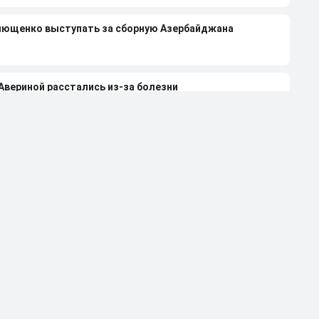
лющенко выступать за сборную Азербайджана
 Авериной расстались из-за болезни
странили от работы тренером за травлю