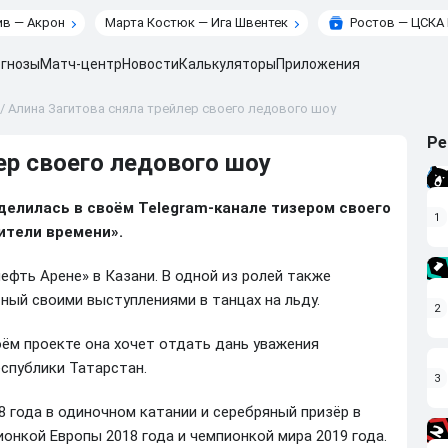
в — Акрон
Марта Костюк — Ига Швентек
Ростов — ЦСКА
гнозы
Матч-центр
Новости
Калькуляторы
Приложения
/
Алина Загитова сняла трейлер своего ледового шоу
Ре
ер своего ледового шоу
делилась в своём Telegram-канале тизером своего
1
ители времени».
ефть Арене» в Казани. В одной из ролей также
ный своими выступлениями в танцах на льду.
2
оём проекте она хочет отдать дань уважения
спублики Татарстан.
3
 года в одиночном катании и серебряный призёр в
онкой Европы 2018 года и чемпионкой мира 2019 года.