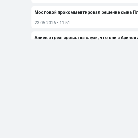
Мостовой прокомментировал решение сына П
23.05.2026
•
11:51
Алиев отреагировал на слухи, что они с Ариной
08.05.2026
•
10:22
Бывшую фигуристку чемпионку ОИ Дюамель от
05.05.2026
•
20:27
Больше новостей
Выбор редакции