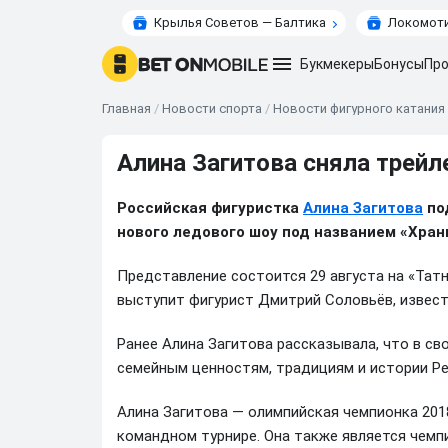
Крылья Советов — Балтика
Локомоти
Букмекеры
Бонусы
Про
Главная
/
Новости спорта
/
Новости фигурного катания
Алина Загитова сняла трейл
Российская фигуристка
Алина Загитова
по
нового ледового шоу под названием «Хран
Представление состоится 29 августа на «Татн
выступит фигурист Дмитрий Соловьёв, извест
Ранее Алина Загитова рассказывала, что в св
семейным ценностям, традициям и истории Ре
Алина Загитова — олимпийская чемпионка 2018
командном турнире. Она также является чемпи