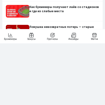
Как букмекеры получают лайв со стадионов
и где их слабые места
Ловушка невозвратных потерь — старые
факапы провоцируют новые ошибки
Ставка, с которой всё началось: 30 лет
первому пари в интернете
Polymarket и Kalshi: как работают площадки
для ставок на политику и культуру и почему
они запрещены в России?
Топ-10 «мелочей», которые влияют
на ставки на спорт