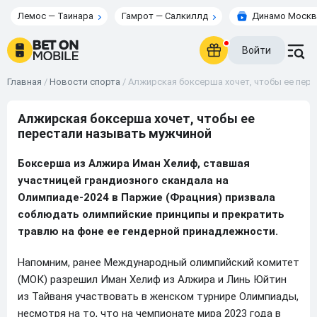
Лемос — Таинара
Гамрот — Салкиллд
Динамо Москв
Войти
Главная
/
Новости спорта
/
Алжирская боксерша хочет, чтобы ее пер
Алжирская боксерша хочет, чтобы ее
перестали называть мужчиной
Боксерша из Алжира Иман Хелиф, ставшая
участницей грандиозного скандала на
Олимпиаде-2024 в Паржие (Фрацния) призвала
соблюдать олимпийские принципы и прекратить
травлю на фоне ее гендерной принадлежности.
Напомним, ранее Международный олимпийский комитет
(МОК) разрешил Иман Хелиф из Алжира и Линь Юйтин
из Тайваня участвовать в женском турнире Олимпиады,
несмотря на то, что на чемпионате мира 2023 года в