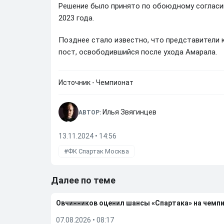
Решение было принято по обоюдному согласи
2023 года.
Позднее стало известно, что представители 
пост, освободившийся после ухода Амарала.
Источник - Чемпионат
Илья Звягинцев
АВТОР:
13.11.2024 • 14:56
ФК Спартак Москва
Далее по теме
Овчинников оценил шансы «Спартака» на чемп
07.08.2026
•
08:17