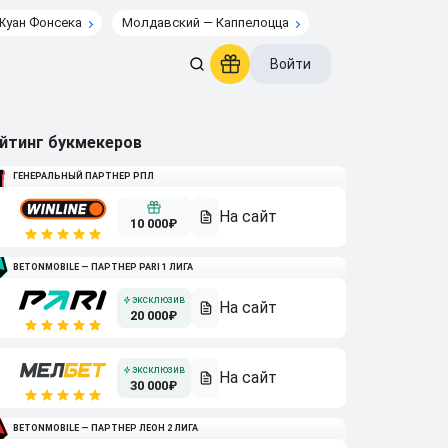
Жуан Фонсека
Молдавский — Каппелоцца
Войти
йтинг букмекеров
ГЕНЕРАЛЬНЫЙ ПАРТНЕР РПЛ
10 000₽
BETONMOBILE — ПАРТНЕР PARI 1 ЛИГА
20 000₽
30 000₽
BETONMOBILE — ПАРТНЕР ЛЕОН 2 ЛИГА