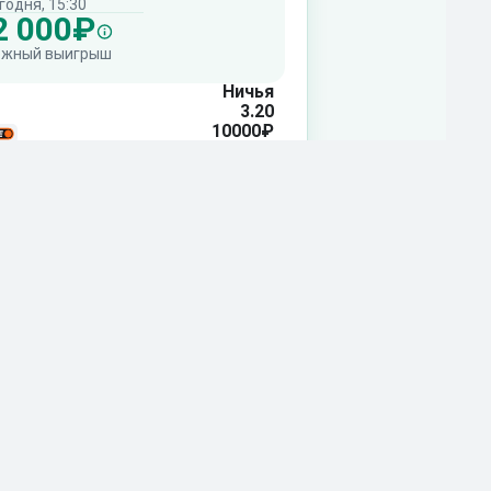
годня, 15:30
2 000₽
ожный выигрыш
Ничья
3.20
10000₽
+66%
Прибыль
орить ставку
ть прогноз >