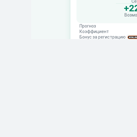
Се
+2
Возм
Прогноз
Коэффициент
Бонус за регистрацию
Андрей Тарасов
Эксперт
Повт
Чита