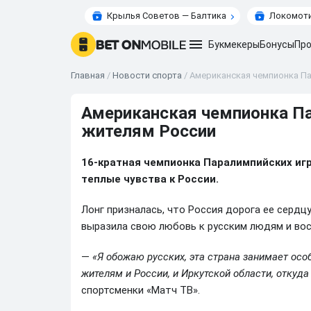
Крылья Советов — Балтика
Локомоти
Букмекеры
Бонусы
Про
Главная
/
Новости спорта
/
Американская чемпионка Па
Американская чемпионка П
жителям России
16-кратная чемпионка Паралимпийских иг
теплые чувства к России.
Лонг призналась, что Россия дорога ее сердцу
выразила свою любовь к русским людям и вос
—
«Я обожаю русских, эта страна занимает осо
жителям и России, и Иркутской области, откуда
спортсменки «Матч ТВ».