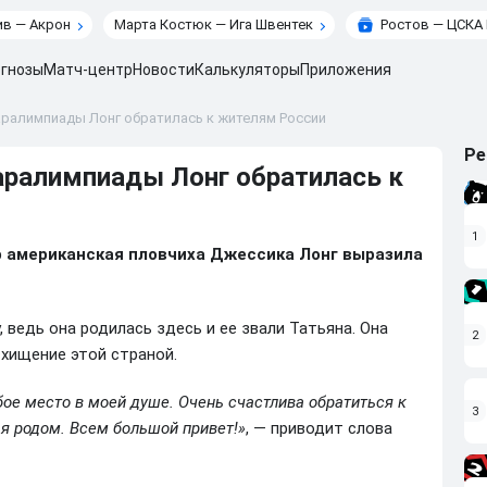
в — Акрон
Марта Костюк — Ига Швентек
Ростов — ЦСКА
гнозы
Матч-центр
Новости
Калькуляторы
Приложения
ралимпиады Лонг обратилась к жителям России
Ре
аралимпиады Лонг обратилась к
1
р американская пловчиха Джессика Лонг выразила
, ведь она родилась здесь и ее звали Татьяна. Она
2
хищение этой страной.
бое место в моей душе. Очень счастлива обратиться к
3
 я родом. Всем большой привет!»
, — приводит слова