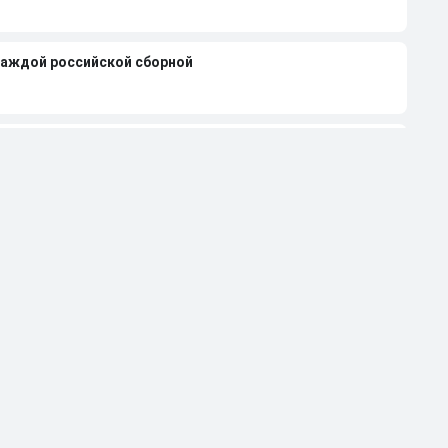
каждой российской сборной
чемпиона НХЛ Клода Лемье
лей-офф НХЛ-2026 при 4-0 в серии