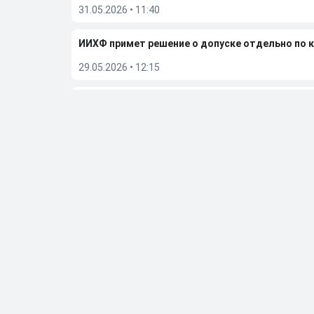
31.05.2026
•
11:40
ИИХФ примет решение о допуске отдельно по 
29.05.2026
•
12:15
TMZ назвал причину смерти четырехкратного 
29.05.2026
•
11:31
«Вегас» обыграл «Колорадо» и вышел в финал п
27.05.2026
•
06:50
Больше новостей
Выбор редакции