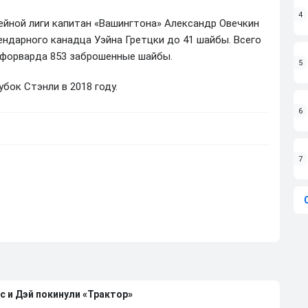
4
ейной лиги капитан «Вашингтона» Александр Овечкин
ендарного канадца Уэйна Гретцки до 41 шайбы. Всего
о форварда 853 заброшенные шайбы.
5
бок Стэнли в 2018 году.
6
7
с и Дэй покинули «Трактор»