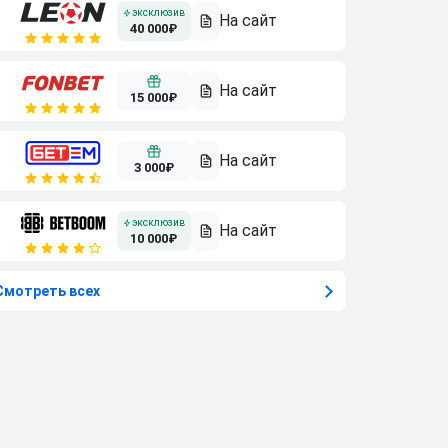
40 000₽
15 000₽
3 000₽
10 000₽
Смотреть всех