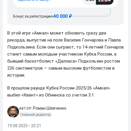
40 000 ₽
Бонус за регистрацию
В этой игре «Амкал» может обновить сразу два
рекорда, выпустив на поле Василия Гончарова и Павла
Подкользина. Если они сыграют, то 14-летний Гончаров
станет самым молодым участником Кубка России, а
бывший баскетболист «Далласа» Подкользин ростом
226 сантиметров — самым высоким футболистом в
истории.
В прошлом раунде Кубка России-2025/26 «Амкал»
выбил «Квант» из Обнинска со счетом 3:1.
Роман Шевченко
АВТОР:
Главный редактор
19.08.2025 • 20:21