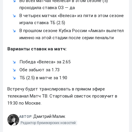
Во всех матчах «Велеса» в этом сезоне (5)
проходила ставка ОЗ — да
В четырех матчах «Велеса» из пяти в этом сезоне
играла ставка ТБ (2.5)
В прошлом сезоне Кубка России «Амкал» вылетел
именно на этой стадии после серии пенальти
Варианты ставок на матч:
Победа «Велеса» за 2.65
Обе забьют за 1.73
ТБ (2.5) в матче за 1.90
Встречу будет транслировать в прямом эфире
телеканал Матч ТВ. Стартовый свисток прозвучит в
19:30 по Москве.
Дмитрий Малик
АВТОР:
Редактор букмекерских новостей