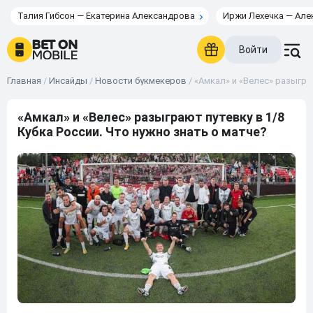
Талия Гибсон — Екатерина Александрова
Иржи Лехечка — Але
Войти
Главная
/
Инсайды
/
Новости букмекеров
/
«Амкал» и «Велес» разыграю
«Амкал» и «Велес» разыграют путевку в 1/8
Кубка России. Что нужно знать о матче?