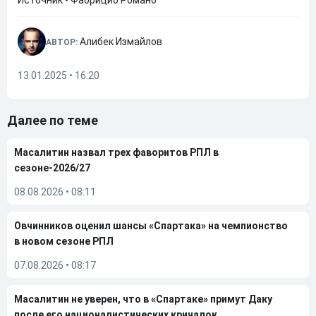
Источник - Фабрицио Романо
Алибек Измайлов
АВТОР:
13.01.2025 • 16:20
Далее по теме
Масалитин назвал трех фаворитов РПЛ в
сезоне-2026/27
08.08.2026
•
08:11
Овчинников оценил шансы «Спартака» на чемпионство
в новом сезоне РПЛ
07.08.2026
•
08:17
Масалитин не уверен, что в «Спартаке» примут Даку
после его националистических кричалок