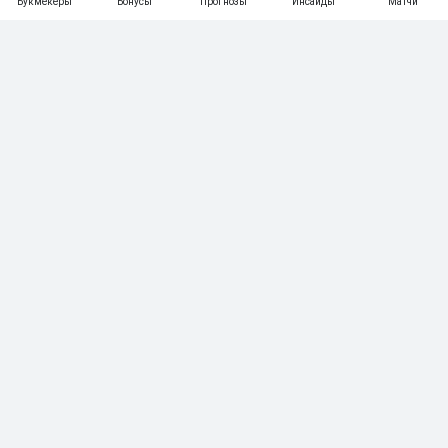
6
3 000₽
19
7
64
10 000₽
Смотреть всех