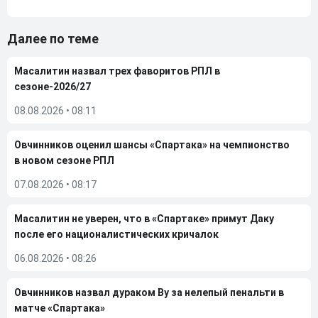
Далее по теме
Масалитин назвал трех фаворитов РПЛ в
сезоне-2026/27
08.08.2026
•
08:11
Овчинников оценил шансы «Спартака» на чемпионство
в новом сезоне РПЛ
07.08.2026
•
08:17
Масалитин не уверен, что в «Спартаке» примут Даку
после его националистических кричалок
06.08.2026
•
08:26
Овчинников назвал дураком Ву за нелепый пенальти в
матче «Спартака»