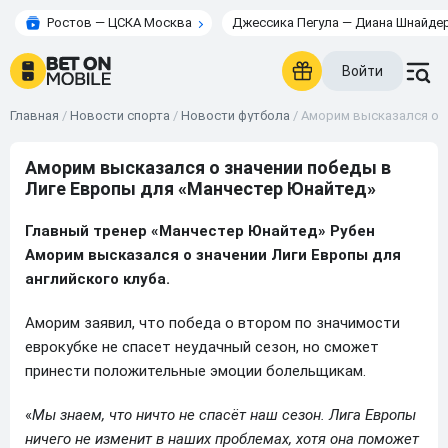
Ростов — ЦСКА Москва
Джессика Пегула — Диана Шнайде
Войти
Главная
/
Новости спорта
/
Новости футбола
/
Аморим высказался о з
Аморим высказался о значении победы в
Лиге Европы для «Манчестер Юнайтед»
Главный тренер «Манчестер Юнайтед» Рубен
Аморим высказался о значении Лиги Европы для
английского клуба.
Аморим заявил, что победа о втором по значимости
еврокубке не спасет неудачный сезон, но сможет
принести положительные эмоции болельщикам.
«
Мы знаем, что ничто не спасёт наш сезон. Лига Европы
ничего не изменит в наших проблемах, хотя она поможет