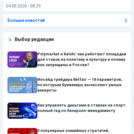
04.08.2026
•
08:29
Больше новостей
Выбор редакции
Polymarket и Kalshi: как работают площадки
для ставок на политику и культуру и почему
они запрещены в России?
Инсайд трейдера Betfair — 18 параметров,
по которым букмекеры вычисляют умные
аккаунты
Как управлять деньгами в ставках на спорт:
полный гид по банкролл-менеджменту
5 популярных хоккейных стратегий,