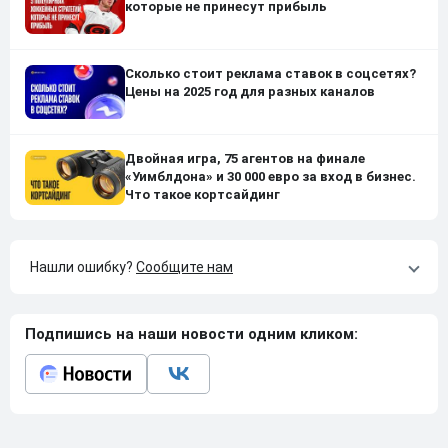
которые не принесут прибыль
Сколько стоит реклама ставок в соцсетях?
Цены на 2025 год для разных каналов
Двойная игра, 75 агентов на финале
«Уимблдона» и 30 000 евро за вход в бизнес.
Что такое кортсайдинг
Нашли ошибку?
Сообщите нам
Подпишись на наши новости одним кликом: