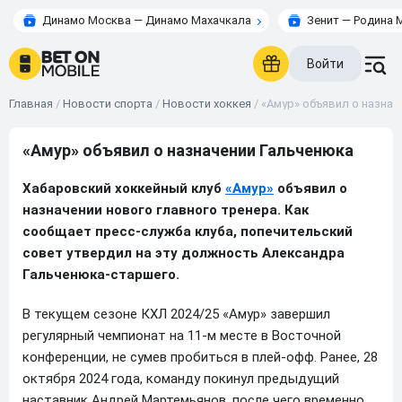
Динамо Москва — Динамо Махачкала
Зенит — Родина 
Войти
Главная
/
Новости спорта
/
Новости хоккея
/
«Амур» объявил о назнач
«Амур» объявил о назначении Гальченюка
Хабаровский хоккейный клуб
«Амур»
объявил о
назначении нового главного тренера. Как
сообщает пресс-служба клуба, попечительский
совет утвердил на эту должность Александра
Гальченюка-старшего.
В текущем сезоне КХЛ 2024/25 «Амур» завершил
регулярный чемпионат на 11-м месте в Восточной
конференции, не сумев пробиться в плей-офф. Ранее, 28
октября 2024 года, команду покинул предыдущий
наставник Андрей Мартемьянов, после чего временно